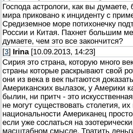
Господа астрологи, как вы думаете
мира приковано к инциденту с прим
Средиземное море потихонечку подт
России и Китая. Пахнет большим м
думаете, чем это все закончится?
[
3
]
Irina
[10.09.2013, 14:23]
Сирия это страна, которую много век
страны которые раскрывают свой ро
они из века в век пытаются доказать
Американских вылазок, у Америки как
былин, ни притч - это искусственная
не могут существовать столетия, их
национальности Американец просто н
если уже сослаться на эзотерически
масштабном смысле. Тратить деньги