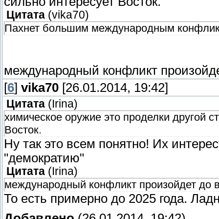
сильно интересует Восток.
Цитата
(
vika70
)
Пахнет большим международным конфлик
международный конфликт произойдет
[
6
]
vika70
[26.01.2014, 19:42]
Цитата
(
Irina
)
химическое оружие это проделки другой с
Восток.
Ну так это всем понятно! Их интере
"демократию"
Цитата
(
Irina
)
международный конфликт произойдет до в
То есть примерно до 2025 года. Лад
Добавлено
(26.01.2014, 19:42)