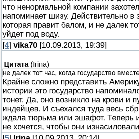
что ненормальной компании захотело
напоминает шизу. Действительно в 
которая правит балом, и не далек то
уйдет под воду.
[
4
]
vika70
[10.09.2013, 19:39]
Цитата
(
Irina
)
не далек тот час, когда государство вместе
Крайне сложно представить Америку 
истории это государство напоминало
тонет. Да, оно возникло на крови и 
индейцев. И съехался туда весь сбр
ждала тюрьма или эшафот. Теперь и
не хочется, чтобы они изнасиловали
[
5
]
Irina
[10.09.2013, 20:14]