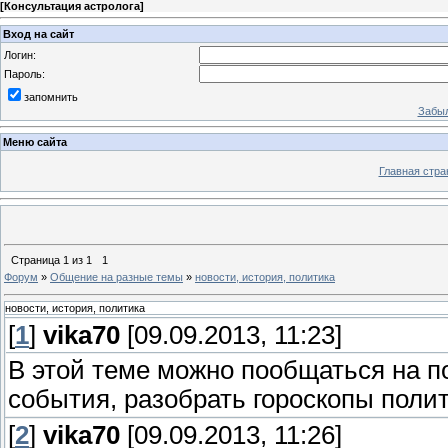
[
Консультация астролога
]
Вход на сайт
Логин:
Пароль:
запомнить
Забыл
Меню сайта
Главная стра
Страница
1
из
1
1
Форум
»
Общение на разные темы
»
новости, история, политика
новости, история, политика
[
1
]
vika70
[09.09.2013, 11:23]
В этой теме можно пообщаться на п
события, разобрать гороскопы поли
[
2
]
vika70
[09.09.2013, 11:26]