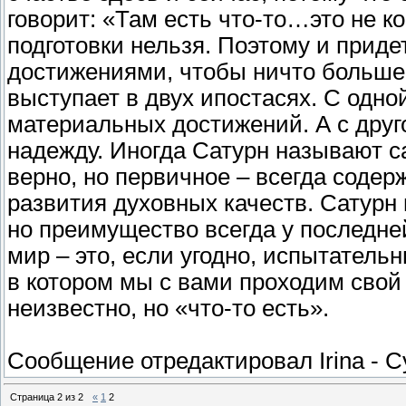
говорит: «Там есть что-то…это не ко
подготовки нельзя. Поэтому и прид
достижениями, чтобы ничто больше 
выступает в двух ипостасях. С одно
материальных достижений. А с друг
надежду. Иногда Сатурн называют с
верно, но первичное – всегда содер
развития духовных качеств. Сатурн
но преимущество всегда у последне
мир – это, если угодно, испытатель
в котором мы с вами проходим свой
неизвестно, но «что-то есть».
Сообщение отредактировал
Irina
-
С
Страница
2
из
2
«
1
2