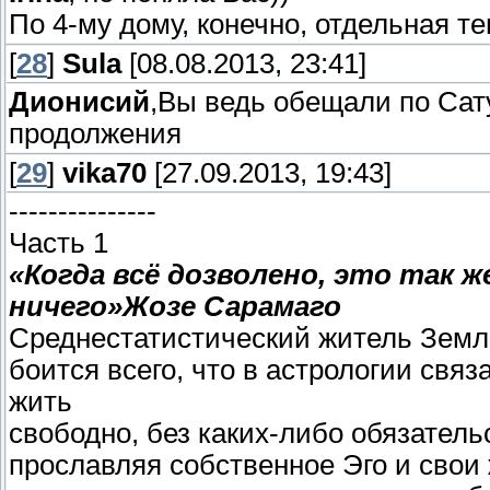
По 4-му дому, конечно, отдельная т
[
28
]
Sula
[08.08.2013, 23:41]
Дионисий
,Вы ведь обещали по Сат
продолжения
[
29
]
vika70
[27.09.2013, 19:43]
---------------
Часть 1
«Когда всё дозволено, это так же
ничего»
Жозе Сарамаго
Среднестатистический житель Земл
боится всего, что в астрологии связ
жить
свободно, без каких-либо обязатель
прославляя собственное Эго и свои