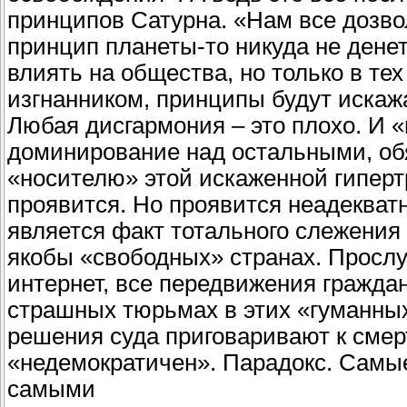
принципов Сатурна. «Нам все дозво
принцип планеты-то никуда не денет
влиять на общества, но только в тех
изгнанником, принципы будут искажа
Любая дисгармония – это плохо. И «
доминирование над остальными, об
«носителю» этой искаженной гиперт
проявится. Но проявится неадекватн
является факт тотального слежения
якобы «свободных» странах. Просл
интернет, все передвижения гражда
страшных тюрьмах в этих «гуманных»
решения суда приговаривают к смерт
«недемократичен». Парадокс. Самы
самыми