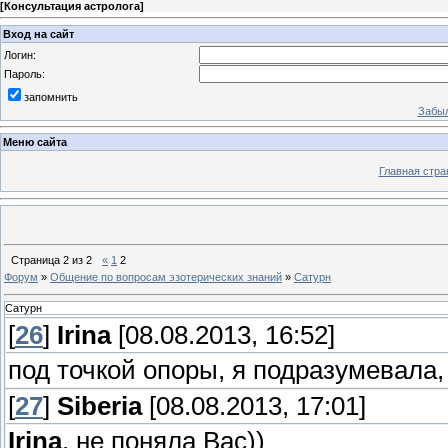
[
Консультация астролога
]
Вход на сайт
Логин:
Пароль:
запомнить
Забыл
Меню сайта
Главная стра
Страница
2
из
2
«
1
2
Форум
»
Общение по вопросам эзотерических знаний
»
Сатурн
Сатурн
[
26
]
Irina
[08.08.2013, 16:52]
под точкой опоры, я подразумевала,
[
27
]
Siberia
[08.08.2013, 17:01]
Irina
, не поняла Вас))