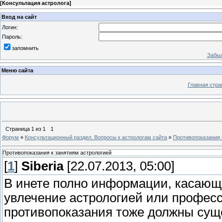
[
Консультация астролога
]
Вход на сайт
Логин:
Пароль:
запомнить
Забыл
Меню сайта
Главная стра
Страница
1
из
1
1
Форум
»
Консультационный раздел. Вопросы к астрологам сайта
»
Противопоказания 
Противопоказания к занятиям астрологией
[
1
]
Siberia
[22.07.2013, 05:00]
В инете полно информации, касающе
увлечение астрологией или професс
противопоказания тоже должны сущ