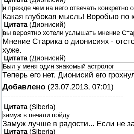
и прежде чем на него отвечать конкретно 
Какая глубокая мысль! Воробью по 
Цитата
(
Дионисий
)
вы вероятно хотели услышать мнение Стар
Мнение Старика о дионисиях - отсто
хуже.
Цитата
(
Дионисий
)
Был у меня один знакомый астролог
Теперь его нет. Дионисий его грохнул
Добавлено
(23.07.2013, 07:01)
---------------------------------------------
Цитата
(
Siberia
)
замуж в печали пойду
Замуж лучше в радости... Если не за
Цитата
(
Siberia
)