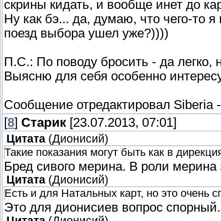
скрины кидать, и вообще инет до ка
Ну как бэ... да, думаю, что чего-то 
поезд выбора ушел уже?))))
П.С.: По поводу бросить - да легко,
Выясню для себя особенно интерес
Сообщение отредактировал
Siberia
[
8
]
Старик
[23.07.2013, 07:01]
Цитата
(
Дионисий
)
Такие показания могут быть как в дирекциях
Бред сивого мерина. В роли мерин
Цитата
(
Дионисий
)
Есть и для Натальных карт, но это очень 
Это для дионисиев вопрос спорный.
Цитата
(
Дионисий
)