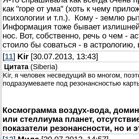
как "горе от ума" (хоть к чему прил
психологии и т.п.). Кому - землю ры
Информация тоже бывает излишней, 
нос. Вот, собственно, речь о чем - а
стоило бы соваться - в астрологию
[
11
]
Kir
[30.07.2013, 13:43]
Цитата
(
Siberia
)
Kir, я человек несведущий во многом, поэ
подразумеваете под резонансностью карт
Космограмма воздух-вода, домин
или стеллиума планет, отсутствие
показатели резонансности, но и эт