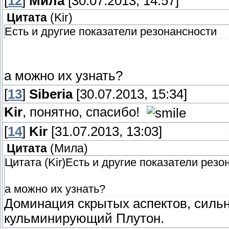
[
12
]
Мила
[30.07.2013, 14:57]
Цитата
(
Kir
)
Есть и другие показатели резонансности
а можно их узнать?
[
13
]
Siberia
[30.07.2013, 15:34]
Kir
, понятно, спасибо!
[
14
]
Kir
[31.07.2013, 13:03]
Цитата
(
Мила
)
Цитата (Kir)Есть и другие показатели резо
а можно их узнать?
Доминация скрытых аспектов, силь
кульминирующий Плутон.