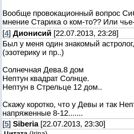
Вообще провокационный вопрос Сиб
мнение Старика о ком-то?? Или чь
[
4
]
Дионисий
[22.07.2013, 23:28]
Был у меня один знакомый астролог
(эзотерику и пр..)
Солнечная Дева.8 дом
Нептун квадрат Солнце.
Нептун в Стрельце 12 дом..
Скажу коротко, что у Девы и так Неп
напряженные 8-12.......
[
5
]
Siberia
[22.07.2013, 23:30]
Цитата
(
Irina
)