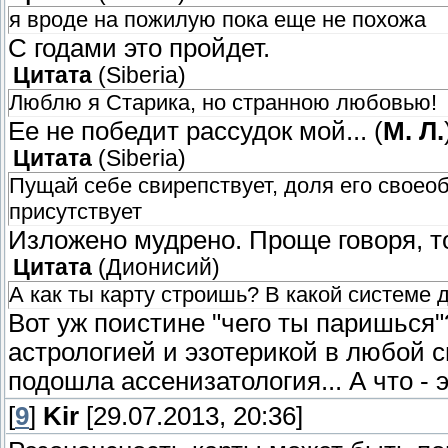
я вроде на пожилую пока еще не похожа
С годами это пройдет.
Цитата
(
Siberia
)
Люблю я Старика, но странною любовью!
Ее не победит рассудок мой... (
М. Л.
Цитата
(
Siberia
)
Пущай себе свирепствует, доля его своеоб
присутствует
Изложено мудрено. Проще говоря, то
Цитата
(
Дионисий
)
А как ты карту строишь? В какой системе 
Вот уж поистине "чего ты паришься"
астрологией и эзотерикой в любой 
подошла ассенизатология... А что - 
[
9
]
Kir
[29.07.2013, 20:36]