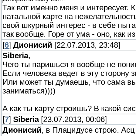
Так вот именно меня и интересует. 
натальной карте на нежелательность
свой шкурный интерес - в себе пытаю
так вообще. Горе от ума - оно, как и
[
6
]
Дионисий
[22.07.2013, 23:48]
Siberia
,
Чего ты паришься я вообще не пони
Если человека ведет в эту сторону з
Или может ты думаешь, что сама вы
заниматься))))
А как ты карту строишь? В какой си
[
7
]
Siberia
[23.07.2013, 00:06]
Дионисий
, в Плацидусе строю. Асц