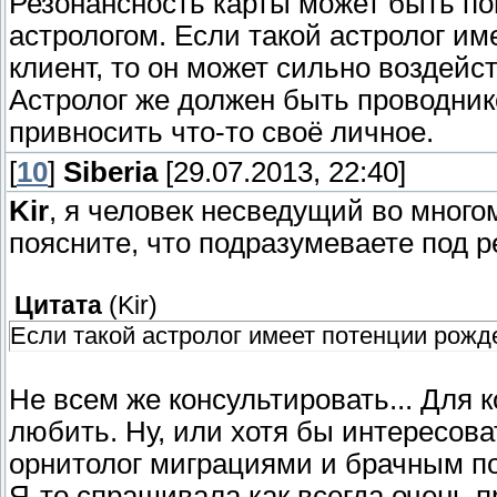
Резонансность карты может быть по
астрологом. Если такой астролог и
клиент, то он может сильно воздейст
Астролог же должен быть проводни
привносить что-то своё личное.
[
10
]
Siberia
[29.07.2013, 22:40]
Kir
, я человек несведущий во много
поясните, что подразумеваете под 
Цитата
(
Kir
)
Если такой астролог имеет потенции рожд
Не всем же консультировать... Для 
любить. Ну, или хотя бы интересова
орнитолог миграциями и брачным п
Я-то спрашивала как всегда очень п